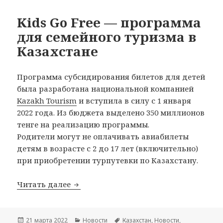
Kids Go Free — программа
для семейного туризма в
Казахстане
Программа субсидирования билетов для детей
была разработана национальной компанией
Kazakh Tourism
и вступила в силу с 1 января
2022 года. Из бюджета выделено 350 миллионов
тенге на реализацию программы.
Родители могут не оплачивать авиабилеты
детям в возрасте с 2 до 17 лет (включительно)
при приобретении турпутевки по Казахстану.
Kids Go Free — программа для семейн
Читать далее
Опубликовано
Рубрики
Метки
21 марта 2022
Новости
Казахстан
,
Новости
,