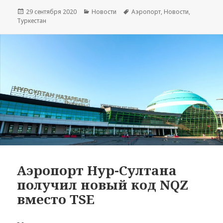
Опубликовано
Рубрики
Метки
29 сентября 2020
Новости
Аэропорт
,
Новости
,
Туркестан
Аэропорт Нур-Султана
получил новый код NQZ
вместо TSE